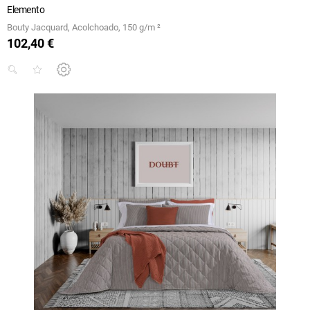
Elemento
Bouty Jacquard, Acolchoado, 150 g/m ²
102,40 €
Preço