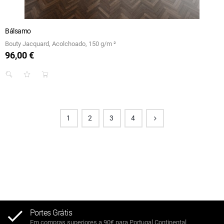
Bálsamo
Bouty Jacquard, Acolchoado, 150 g/m ²
96,00 €
Preço
1
2
3
4
Portes Grátis
Em compras superiores a 90€ para Portugal Continental