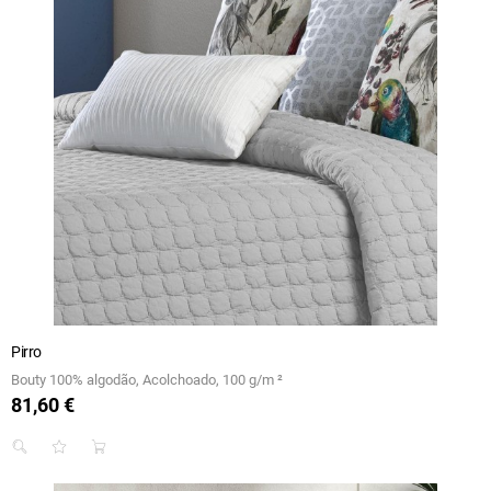
Pirro
Bouty 100% algodão, Acolchoado, 100 g/m ²
81,60 €
Preço