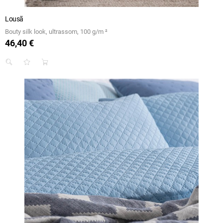
Lousã
Bouty silk look, ultrassom, 100 g/m ²
46,40 €
Preço