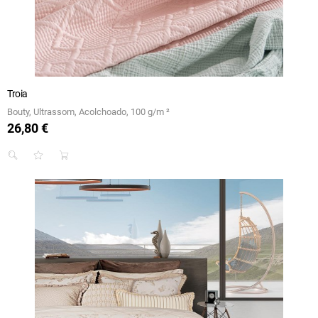
Troia
Bouty, Ultrassom, Acolchoado, 100 g/m ²
26,80 €
Preço