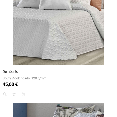
Demócrito
Bouty, Acolchoado, 120 g/m ²
45,60 €
Preço