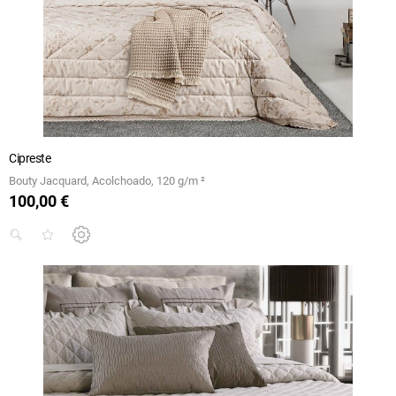
Cipreste
Bouty Jacquard, Acolchoado, 120 g/m ²
100,00 €
Preço