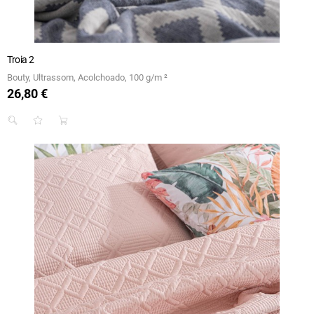
Troia 2
Bouty, Ultrassom, Acolchoado, 100 g/m ²
26,80 €
Preço