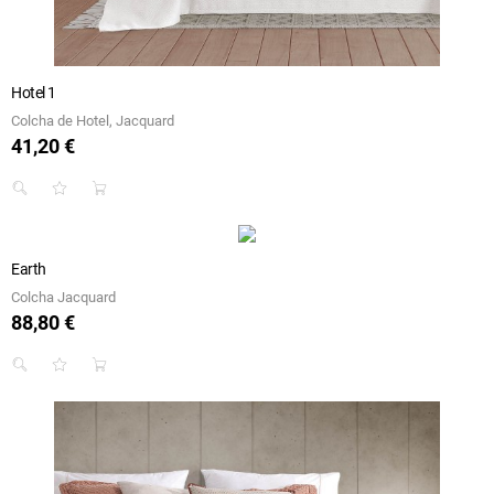
Hotel 1
Colcha de Hotel, Jacquard
41,20 €
Preço
Earth
Colcha Jacquard
88,80 €
Preço