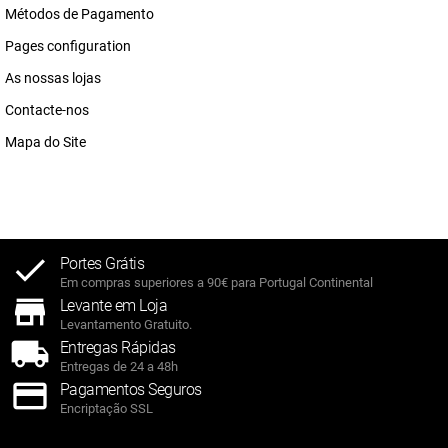
Métodos de Pagamento
Pages configuration
As nossas lojas
Contacte-nos
Mapa do Site
Portes Grátis
Em compras superiores a 90€ para Portugal Continental
Levante em Loja
Levantamento Gratuito.
Entregas Rápidas
Entregas de 24 a 48h
Pagamentos Seguros
Encriptação SSL