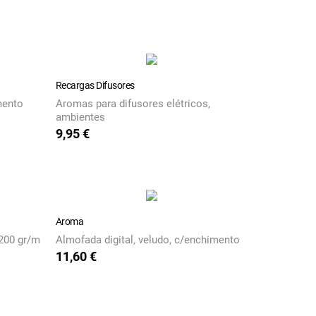
Recargas Difusores
mento
Aromas para difusores elétricos,
ambientes
9,95 €
Preço
Aroma
 200 gr/m
Almofada digital, veludo, c/enchimento
11,60 €
Preço