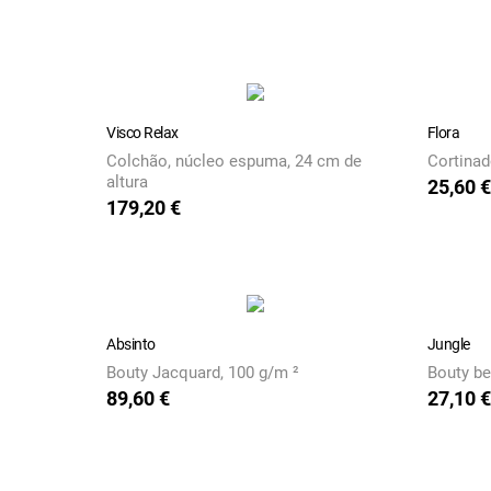
Visco Relax
Flora
Colchão, núcleo espuma, 24 cm de
Cortinad
altura
25,60 €
Preço
179,20 €
Preço
Absinto
Jungle
Bouty Jacquard, 100 g/m ²
Bouty beb
89,60 €
27,10 €
Preço
Preço