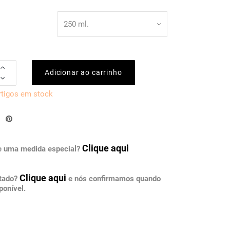
Adicionar ao carrinho
rtigos em stock
Clique aqui
e uma medida especial?
Clique aqui
otado?
e nós confirmamos quando
ponível.