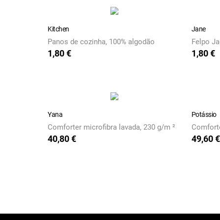
Kitchen
Jane
Panos de cozinha, 100% algodão
Felpo Ja
1,80 €
1,80 €
Preço
Preço
Yana
Potássio
Comforter microfibra lavada, 230 g/m ²
Comforte
40,80 €
49,60 €
Preço
Preço