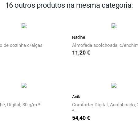
16 outros produtos na mesma categoria:
Nadine
o de cozinha c/alças
Almofada acolchoada, c/enchi
11,20 €
Preço
Anita
é, Digital, 80 g/m ²
Comforter Digital, Acolchoado,
²...
54,40 €
Preço