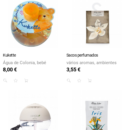
Kukette
Sacos perfumados
Água de Colonia, bebé
vários aromas, ambientes
8,00 €
3,55 €
Preço
Preço