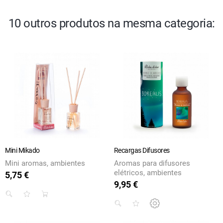
10 outros produtos na mesma categoria:
Mini Mikado
Recargas Difusores
Mini aromas, ambientes
Aromas para difusores
elétricos, ambientes
5,75 €
Preço
9,95 €
Preço