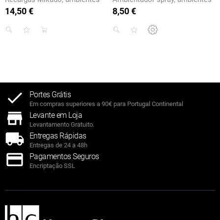
14,50 €
8,50 €
Preço
Preço
Portes Grátis
Em compras superiores a 90€ para Portugal Continental
Levante em Loja
Levantamento Gratuito.
Entregas Rápidas
Entregas de 24 a 48h
Pagamentos Seguros
Encriptação SSL