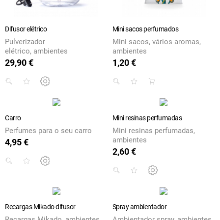
Difusor elétrico
Mini sacos perfumados
Pulverizador
Mini sacos, vários aromas,
elétrico, ambientes
ambientes
29,90 €
1,20 €
Preço
Preço
Carro
Mini resinas perfumadas
Perfumes para o seu carro
Mini resinas perfumadas,
ambientes
4,95 €
Preço
2,60 €
Preço
Recargas Mikado difusor
Spray ambientador
Recargas Mikado, ambientes
Ambientador spray, ambientes