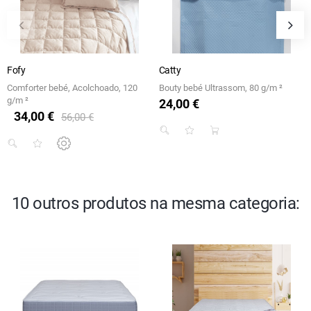
Fofy
Catty
Comforter bebé, Acolchoado, 120
Bouty bebé Ultrassom, 80 g/m ²
g/m ²
24,00 €
Preço
34,00 €
Preço regular
Preço
56,00 €
10 outros produtos na mesma categoria: