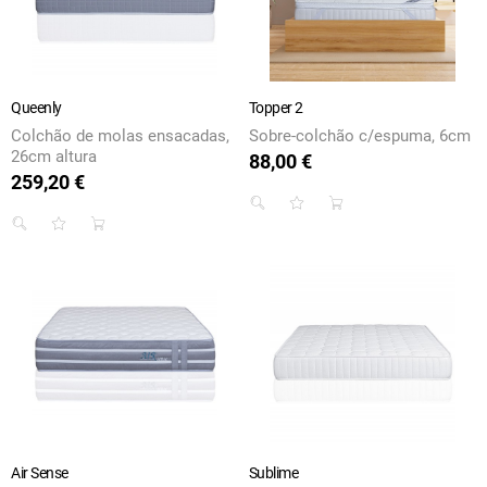
Queenly
Topper 2
Colchão de molas ensacadas,
Sobre-colchão c/espuma, 6cm
26cm altura
88,00 €
Preço
259,20 €
Preço
Air Sense
Sublime