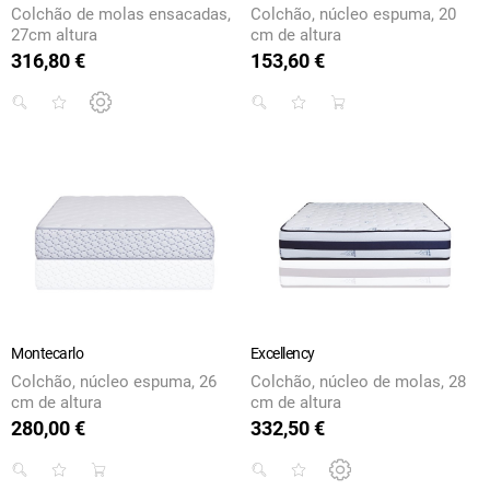
Colchão de molas ensacadas,
Colchão, núcleo espuma, 20
27cm altura
cm de altura
316,80 €
153,60 €
Preço
Preço
Montecarlo
Excellency
Colchão, núcleo espuma, 26
Colchão, núcleo de molas, 28
cm de altura
cm de altura
280,00 €
332,50 €
Preço
Preço