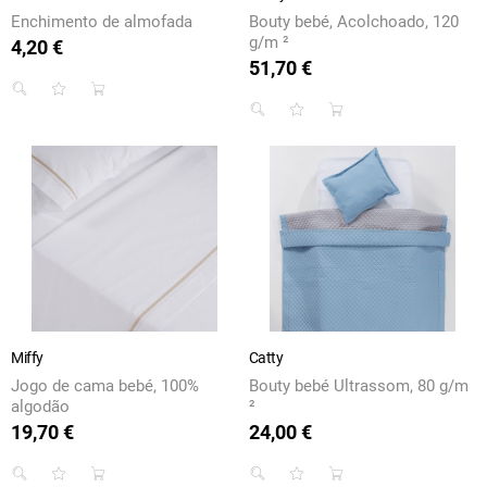
Enchimento de almofada
Bouty bebé, Acolchoado, 120
g/m ²
4,20 €
Preço
51,70 €
Preço
Miffy
Catty
Jogo de cama bebé, 100%
Bouty bebé Ultrassom, 80 g/m
algodão
²
19,70 €
24,00 €
Preço
Preço