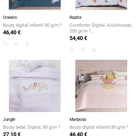
Oceano
Raptor
Bouty digital infantil 80 g/m ²
Comforter Digital, Acolchoado,
200 gr/m ²...
46,40 €
Preço
54,40 €
Preço
Jungle
Mariposa
Bouty bebé, Digital, 80 g/m ²
Bouty digital infantil 80 g/m ²
27,10 €
46,40 €
Preço
Preço