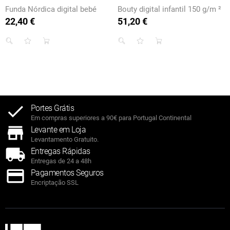
Funda Nórdica digital bebé
Bouty digital infantil 150 g/m ²
22,40 €
51,20 €
Preço
Preço
Portes Grátis
Em compras superiores a 90€ para Portugal Continental
Levante em Loja
Levantamento Gratuito.
Entregas Rápidas
Entregas de 24 a 48h
Pagamentos Seguros
Encriptação SSL