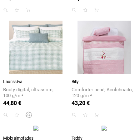
Laurissilva
Billy
Bouty digital, ultrassom,
Comforter bebé, Acolchoado,
100 g/m ²
120 g/m ²
44,80 €
43,20 €
Preço
Preço
Miolo almofadas
Teddy