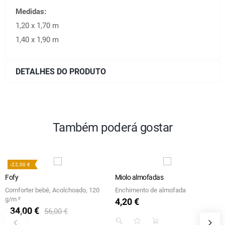
Medidas:
1,20 x 1,70 m
1,40 x 1,90 m
DETALHES DO PRODUTO
Também poderá gostar
-22,00 €
Fofy
Miolo almofadas
Comforter bebé, Acolchoado, 120
Enchimento de almofada
g/m ²
4,20 €
Preço
34,00 €
Preço regular
Preço
56,00 €