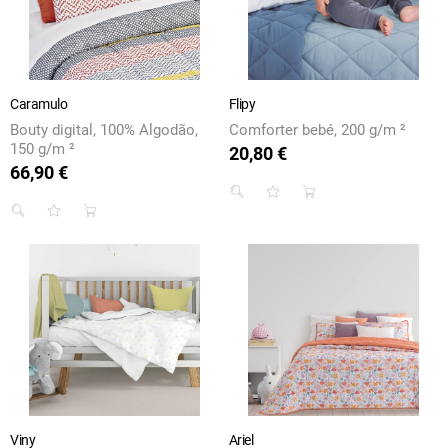
Caramulo
Flipy
Bouty digital, 100% Algodão,
Comforter bebé, 200 g/m ²
150 g/m ²
20,80 €
Preço
66,90 €
Preço
Viny
Ariel