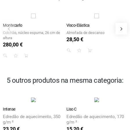
Montecarlo
Visco-Elástica
Colchão, núcleo espuma, 26 cm de
Almofada de descanso
altura
28,50 €
Preço
280,00 €
Preço
5 outros produtos na mesma categoria:
Intense
Liso C
Edredão de aquecimento, 350
Edredão de aquecimento, 170
g/m ²
g/m ²
23,20 €
15,20 €
Preço
Preço