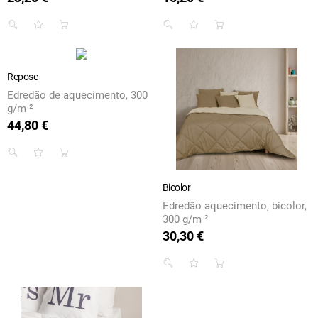
Repose
Edredão de aquecimento, 300
g/m ²
44,80 €
Preço
Bicolor
Edredão aquecimento, bicolor,
300 g/m ²
30,30 €
Preço