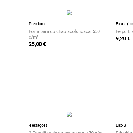
Premium
Favos (ton
Forra para colchão acolchoada, 550
Felpo Li
g/m²
9,20 €
Preço
25,00 €
Preço
4 estações
Liso B