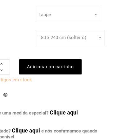
Adicionar ao carrinho
rtigos em stock
Clique aqui
e uma medida especial?
Clique aqui
otado?
e nós confirmamos quando
ponível.