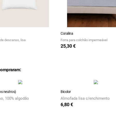
Coralina
de descanso, lisa
Forra para colchão impermeável
25,30 €
Preço
compraram:
ns neutros)
Bicolor
so, 100% algodão
Almofada lisa c/enchimento
6,80 €
Preço