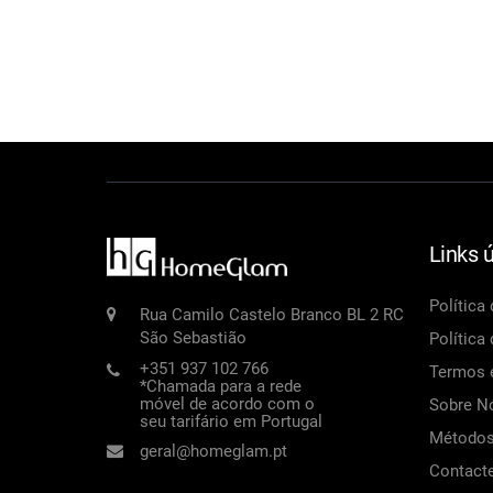
Links ú
Política
Rua Camilo Castelo Branco BL 2 RC
São Sebastião
Política
+351 937 102 766
Termos 
*Chamada para a rede
móvel de acordo com o
Sobre N
seu tarifário em Portugal
Métodos
geral@homeglam.pt
Contact