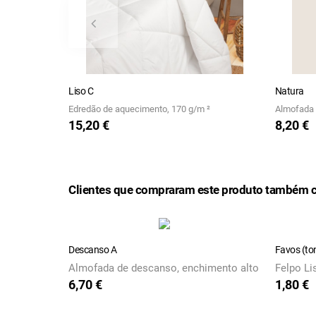
Liso C
Natura
Edredão de aquecimento, 170 g/m ²
Almofada 
15,20 €
8,20 €
Preço
Preço
Clientes que compraram este produto também 
Descanso A
Favos (to
Almofada de descanso, enchimento alto
Felpo Li
6,70 €
1,80 €
Preço
Preço