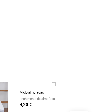
Miolo almofadas
Soto
Enchimento de almofada
Jogo de cama
4,20 €
50,40 €
Preço
Preço