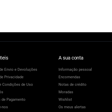
teis
A sua conta
 de Envio e Devoluções
Informação pessoal
 de Privacidade
Encomendas
e Condições de Uso
Notas de crédito
ós
Moradas
 de Pagamento
Wishlist
e-nos
Os meus alertas