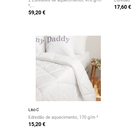
2 Edredões de aquecimento, 470 g/m
Edredão 
²,...
17,60 €
Preço
59,20 €
Preço
Liso C
Edredão de aquecimento, 170 g/m ²
15,20 €
Preço