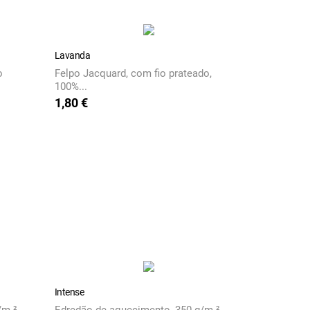
Lavanda
o
Felpo Jacquard, com fio prateado,
100%...
1,80 €
Preço
Intense