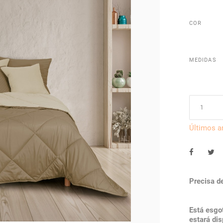
COR
MEDIDAS
Últimos a
Precisa d
Está esg
estará dis