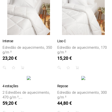
Intense
Liso C
Edredão de aquecimento, 350
Edredão de aquecimento, 170
g/m ²
g/m ²
23,20 €
15,20 €
Preço
Preço
4 estações
Repose
2 Edredões de aquecimento,
Edredão de aquecimento, 300
470 g/m ²,...
g/m ²
59,20 €
44,80 €
Preço
Preço