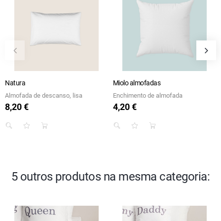
Natura
Miolo almofadas
Almofada de descanso, lisa
Enchimento de almofada
8,20 €
4,20 €
Preço
Preço
5 outros produtos na mesma categoria: