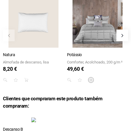
Natura
Potássio
Almofada de descanso, lisa
Comforter, Acolchoado, 200 g/m ²
8,20 €
49,60 €
Preço
Preço
Clientes que compraram este produto também
compraram:
Descanso B