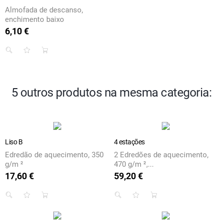
Almofada de descanso,
enchimento baixo
6,10 €
Preço
5 outros produtos na mesma categoria:
Liso B
4 estações
Edredão de aquecimento, 350
2 Edredões de aquecimento,
g/m ²
470 g/m ²,...
17,60 €
59,20 €
Preço
Preço